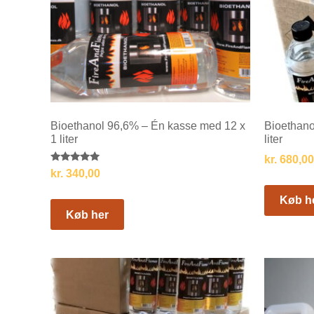
Bioethanol 96,6% – Én kasse med 12 x
Bioethano
1 liter
liter
kr.
680,00
Vurderet
kr.
340,00
5.00
ud af 5
Køb h
Køb her