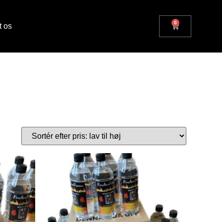
0
t os