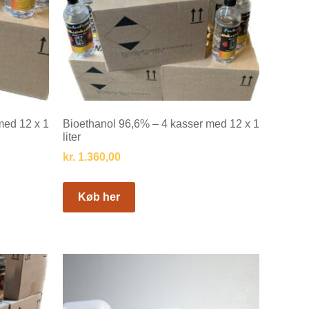
med 12 x 1
Bioethanol 96,6% – 4 kasser med 12 x 1
liter
kr.
1.360,00
Køb her