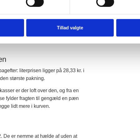
 96,6 procent, lugtfri og tappet i
d fragten koster.
ar aftener om ugen hele vinteren, skal
Tillad valgte
n du regne baglæns fra din egen brug i
ten
gefter: literprisen ligger på 28,33 kr. i
å den største pakning.
 kasser er der loft over den, og fra en
sse fylder fragten til gengæld en pæn
ægge lidt mere i kurven.
 12. De er nemme at hælde af uden at