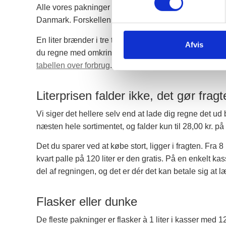
Alle vores pakninger indeholder den samme bioethanol,
Danmark. Forskellen er mængden, emballagen og hva
En liter brænder i tre til fire timer. Tænder du op et p
Afvis
du regne med omkring 50 til 60 liter. Er du i tvivl, ka
tabellen over forbrug
.
Literprisen falder ikke, det gør frag
Vi siger det hellere selv end at lade dig regne det ud ba
næsten hele sortimentet, og falder kun til 28,00 kr. p
Det du sparer ved at købe stort, ligger i fragten. Fra 8
kvart palle på 120 liter er den gratis. På en enkelt ka
del af regningen, og det er dér det kan betale sig at l
Flasker eller dunke
De fleste pakninger er flasker à 1 liter i kasser med