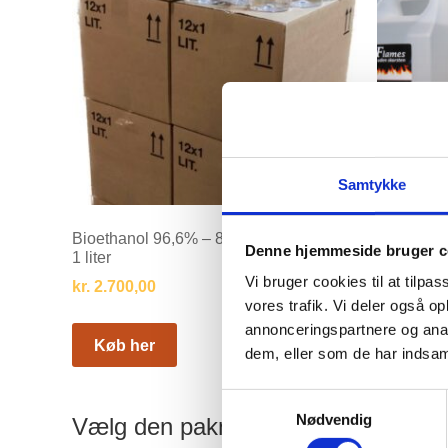
Samtykke
Bioethanol 96,6% – 8 Kasser med 12 x
Bioethanol
Denne hjemmeside bruger c
1 liter
palle med 1
Vi bruger cookies til at tilpas
kr.
2.700,00
kr.
3.400,
vores trafik. Vi deler også 
annonceringspartnere og anal
Køb her
Køb h
dem, eller som de har indsaml
Samtykkevalg
Nødvendig
Vælg den pakning der passer til di