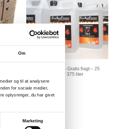
Om
r med 12 x
Bioethanol 96,6% – Gratis fragt – 25
Kasser à 6×2,5 liter 375 liter
 medier og til at analysere
kr.
10.500,00
nden for sociale medier,
e oplysninger, du har givet
Køb her
Marketing