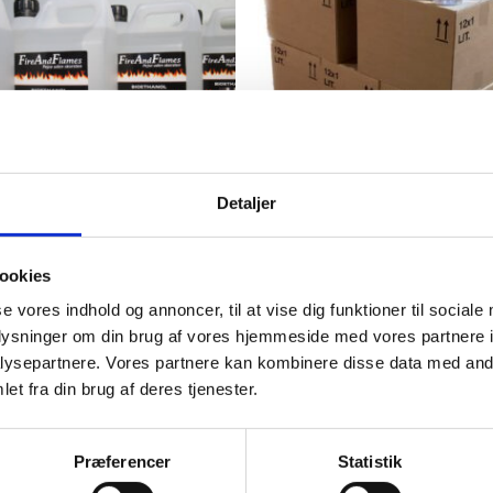
Detaljer
 96,6% – Gratis fragt – 1/4
Bioethanol 96,6% – 25 Kasse
ookies
20 liter (48 x 2,5 liter)
1 liter
se vores indhold og annoncer, til at vise dig funktioner til sociale
00
kr.
8.500,00
oplysninger om din brug af vores hjemmeside med vores partnere i
ysepartnere. Vores partnere kan kombinere disse data med andr
er
Køb her
et fra din brug af deres tjenester.
Præferencer
Statistik
n sæson