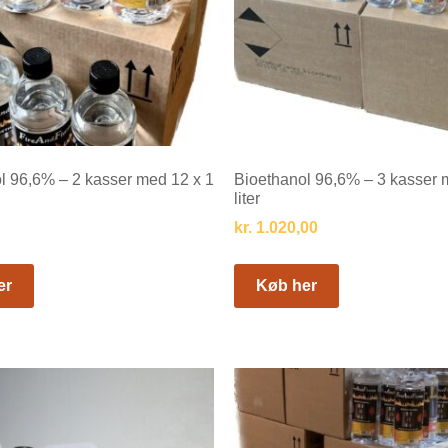
l 96,6% – 2 kasser med 12 x 1
Bioethanol 96,6% – 3 kasser 
liter
kr.
1.020,00
er
Køb her